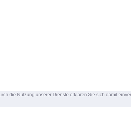
urch die Nutzung unserer Dienste erklären Sie sich damit einve
NDENSUPPORT
MEIN KONTO
akt & Hilfe
Mein Konto