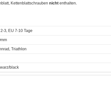
blatt, Kettenblattschrauben
nicht
enthalten.
2-3, EU 7-10 Tage
0mm
nrad, Triathlon
warz/black