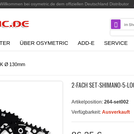
Willkommen bei osymetric.de dem offiziellen Deutschland Distributor
TER
ÜBER OSYMETRIC
ADD-E
SERVICE
-LK Ø 130mm
2-FACH SET-SHIMANO-5-LO
Artikelposition:
264-set002
Verfügbarkeit:
Ausverkauft