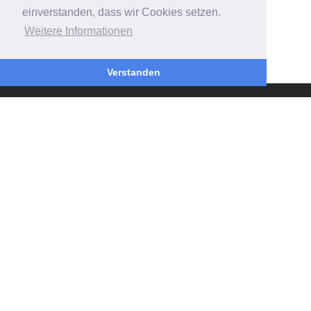
einverstanden, dass wir Cookies setzen.
Weitere Informationen
Verstanden
INFORMATION
Über uns
Impressum
Widerrufsbelehrung
Datenschutz
Allgemeine Geschäftsbedingung
KUNDENSUPPORT
Kontakt & Hilfe