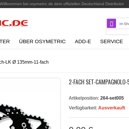
Willkommen bei osymetric.de dem offiziellen Deutschland Distributor
TER
ÜBER OSYMETRIC
ADD-E
SERVICE
och-LK Ø 135mm-11-fach
2-FACH SET-CAMPAGNOLO-5
Artikelposition:
264-set005
Verfügbarkeit:
Ausverkauft