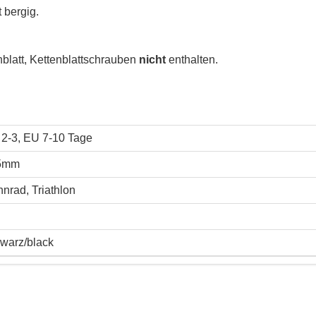
t bergig.
nblatt, Kettenblattschrauben
nicht
enthalten.
2-3, EU 7-10 Tage
5mm
nrad, Triathlon
warz/black