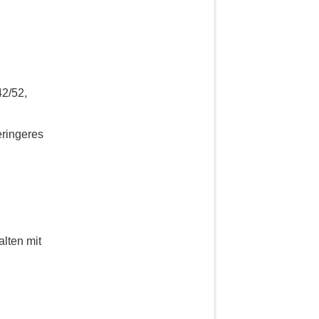
42/52,
eringeres
lten mit