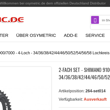
Willkommen bei osymetric.de dem offiziellen Deutschland Distributor
TER
ÜBER OSYMETRIC
ADD-E
SERVICE
000/7000 - 4-Loch - 34/36/38/42/44/46/50/52/54/56/58 Lochkre
2-FACH SET - SHIMANO 910
34/36/38/42/44/46/50/52
Artikelposition:
264-set014
Verfügbarkeit:
Ausverkauft