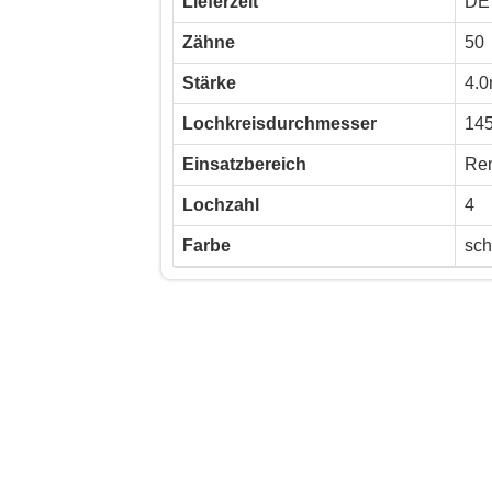
Lieferzeit
DE 
Zähne
50
Stärke
4.
Lochkreisdurchmesser
14
Einsatzbereich
Ren
Lochzahl
4
Farbe
sch