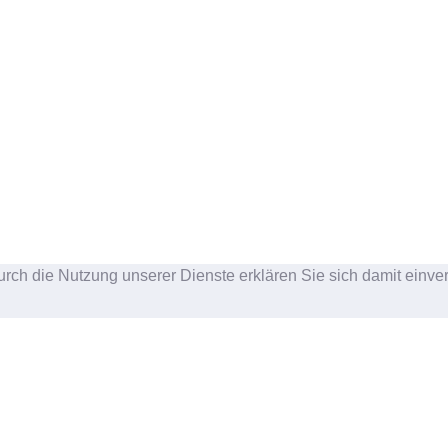
urch die Nutzung unserer Dienste erklären Sie sich damit einve
NDENSUPPORT
MEIN KONTO
akt & Hilfe
Mein Konto
andkosten und Lieferzeiten
Bestellhistorie
lungsarten
Widerruf