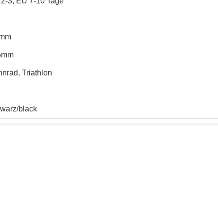
2-3, EU 7-10 Tage
0mm
5mm
nrad, Triathlon
warz/black