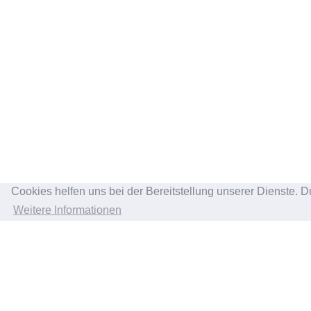
Cookies helfen uns bei der Bereitstellung unserer Dienste. D
Weitere Informationen
INFORMATION
KU
Über uns
Kont
Impressum
Vers
Widerrufsbelehrung
Zah