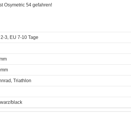
t Osymetric 54 gefahren!
2-3, EU 7-10 Tage
0mm
0mm
nrad, Triathlon
warz/black